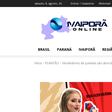
sábado, 8, agosto, 26
Entrar / Cadastrar
Webmail
BRASIL
PARANÁ
IVAIPORÃ
REGI
Início
PLANTÃO
Vendedores de panelas são aborda