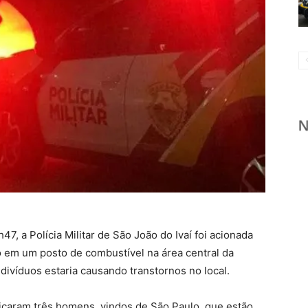
47, a Polícia Militar de São João do Ivaí foi acionada
o em um posto de combustível na área central da
ivíduos estaria causando transtornos no local.
ificaram três homens, vindos de São Paulo, que estão