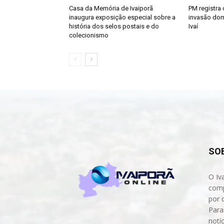
Casa da Memória de Ivaiporã
PM registra 
inaugura exposição especial sobre a
invasão dom
história dos selos postais e do
Ivaí
colecionismo
SO
O Iv
comp
por 
Para
notíc