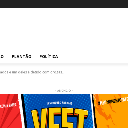
ÃO
PLANTÃO
POLÍTICA
dos e um deles é detido com drogas...
- ANÚNCIO -