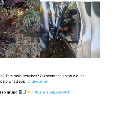
ro? Tem mais detalhes? Ou aconteceu algo e quer
o pelo whatsapp:
clique aqui
osso grupo
https://is.gd/2nA6u1