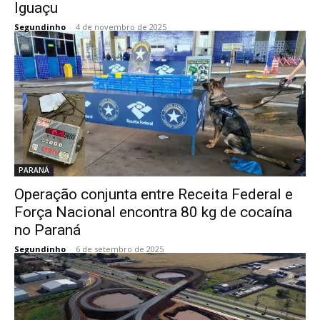
Iguaçu
Segundinho
-
4 de novembro de 2025
PARANÁ
Operação conjunta entre Receita Federal e
Força Nacional encontra 80 kg de cocaína
no Paraná
Segundinho
-
6 de setembro de 2025