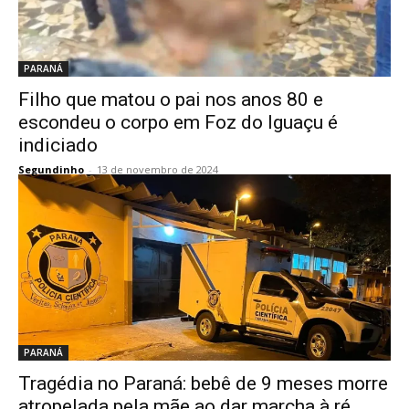
PARANÁ
Filho que matou o pai nos anos 80 e
escondeu o corpo em Foz do Iguaçu é
indiciado
Segundinho
-
13 de novembro de 2024
PARANÁ
Tragédia no Paraná: bebê de 9 meses morre
atropelada pela mãe ao dar marcha à ré