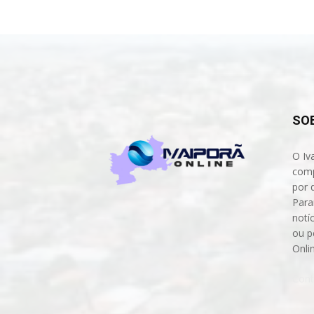
SO
O Iv
comp
por 
Para
notíc
ou p
Onli
Cont