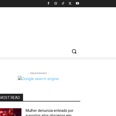
- Advertisment -
MOST READ
Mulher denuncia enteado por
supostos atos obscenos em