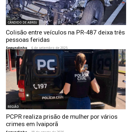
CÂNDIDO DE ABREU
Colisão entre veículos na PR-487 deixa três
pessoas feridas
Segundinho
-
6 de setembro de 2025
REGIÃO
PCPR realiza prisão de mulher por vários
crimes em Ivaiporã
Segundinho
-
18 de agosto de 2025