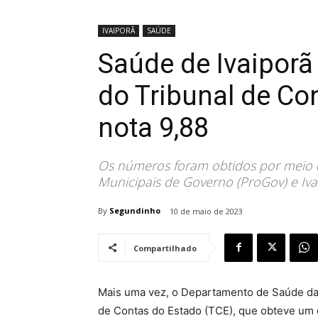
IVAIPORÃ
SAÚDE
Saúde de Ivaiporã
do Tribunal de Co
nota 9,88
Os números foram obtidos por meio 
Municipais de Governo (ProGov) e Iva
By
Segundinho
10 de maio de 2023
Compartilhado
Mais uma vez, o Departamento de Saúde da P
de Contas do Estado (TCE), que obteve um 