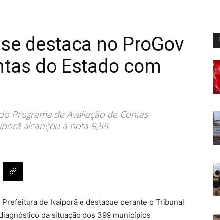
 se destaca no ProGov
ntas do Estado com
do Programa de Avaliação de Contas
iporã alcançou a nota 9,88.
refeitura de Ivaiporã é destaque perante o Tribunal
diagnóstico da situação dos 399 municípios