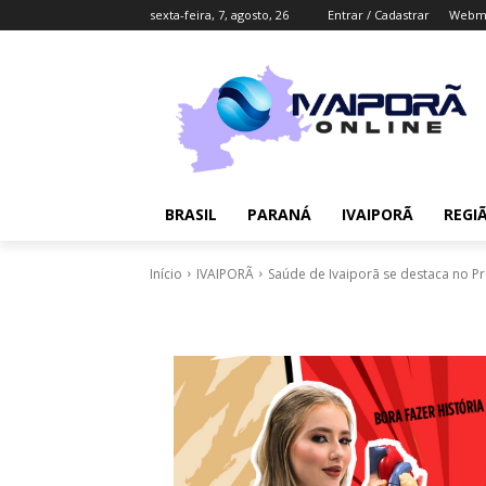
sexta-feira, 7, agosto, 26
Entrar / Cadastrar
Webma
BRASIL
PARANÁ
IVAIPORÃ
REGI
Início
IVAIPORÃ
Saúde de Ivaiporã se destaca no Pr