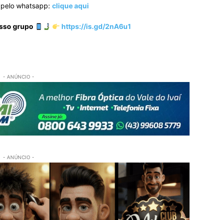
o pelo whatsapp:
clique aqui
osso grupo
https://is.gd/2nA6u1
- ANÚNCIO -
- ANÚNCIO -