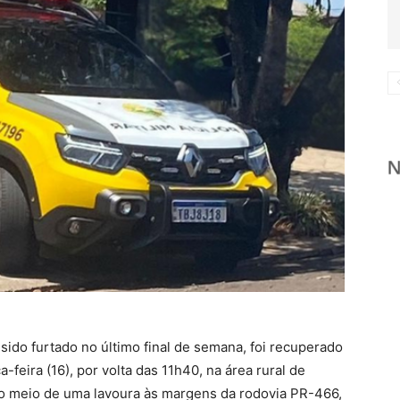
ido furtado no último final de semana, foi recuperado
a-feira (16), por volta das 11h40, na área rural de
o meio de uma lavoura às margens da rodovia PR-466,