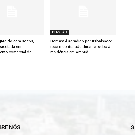
PLANTÃO
redido com socos,
Homem é agredido por trabalhador
pacetada em
recém-contratado durante roubo à
ento comercial de
residência em Arapuã
BRE NÓS
S