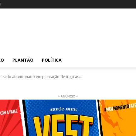
l
ÃO
PLANTÃO
POLÍTICA
ntrado abandonado em plantação de trigo às...
- ANÚNCIO -