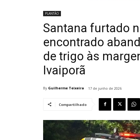
PLANTÃO
Santana furtado 
encontrado aban
de trigo às marg
Ivaiporã
By
Guilherme Teixeira
17 de junho de 2026
Compartilhado