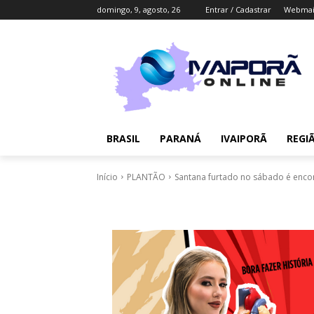
domingo, 9, agosto, 26
Entrar / Cadastrar
Webmai
BRASIL
PARANÁ
IVAIPORÃ
REGI
Início
PLANTÃO
Santana furtado no sábado é enco