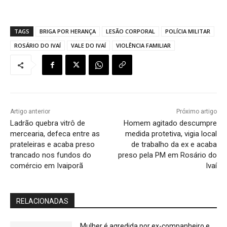
TAGS
BRIGA POR HERANÇA
LESÃO CORPORAL
POLÍCIA MILITAR
ROSÁRIO DO IVAÍ
VALE DO IVAÍ
VIOLÊNCIA FAMILIAR
Artigo anterior
Próximo artigo
Ladrão quebra vitrô de
Homem agitado descumpre
mercearia, defeca entre as
medida protetiva, vigia local
prateleiras e acaba preso
de trabalho da ex e acaba
trancado nos fundos do
preso pela PM em Rosário do
comércio em Ivaiporã
Ivaí
RELACIONADAS
Mulher é agredida por ex-companheiro e