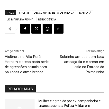
TAGS
6ª CIPM
DESCUMPRIMENTO DE MEDIDA
IVAIPORÃ
LEI MARIA DA PENHA
REINCIDÊNCIA
Artigo anterior
Próximo artigo
Violência no Alto Porã:
Sobrinho armado com faca
Homem é preso após série
ameaça tia e é preso em
de agressões brutais com
sítio na Estrada da
pauladas e arma branca
Palmeirinha
RELACIONADAS
Mulher é agredida por ex-companheiro e
criança aciona a Polícia Militar em