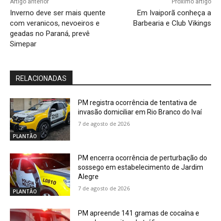
Artigo anterior
Próximo artigo
Inverno deve ser mais quente
Em Ivaiporã conheça a
com veranicos, nevoeiros e
Barbearia e Club Vikings
geadas no Paraná, prevê
Simepar
RELACIONADAS
PM registra ocorrência de tentativa de
invasão domiciliar em Rio Branco do Ivaí
7 de agosto de 2026
PLANTÃO
PM encerra ocorrência de perturbação do
sossego em estabelecimento de Jardim
Alegre
7 de agosto de 2026
PLANTÃO
PM apreende 141 gramas de cocaína e