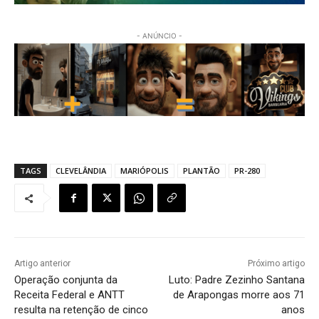
- ANÚNCIO -
TAGS
CLEVELÂNDIA
MARIÓPOLIS
PLANTÃO
PR-280
Artigo anterior
Próximo artigo
Operação conjunta da
Luto: Padre Zezinho Santana
Receita Federal e ANTT
de Arapongas morre aos 71
resulta na retenção de cinco
anos