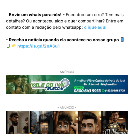
-
Envie um whats para nós!
- Encontrou um erro? Tem mais
detalhes? Ou aconteceu algo e quer compartilhar? Entre em
contato com a redação pelo whatsapp:
clique aqui
- Receba a notícia quando ela acontece no nosso grupo
https://is.gd/2nA6u1
- ANÚNCIO -
- ANÚNCIO -