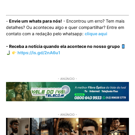
-
Envie um whats para nós!
- Encontrou um erro? Tem mais
detalhes? Ou aconteceu algo e quer compartilhar? Entre em
contato com a redação pelo whatsapp:
clique aqui
- Receba a notícia quando ela acontece no nosso grupo
https://is.gd/2nA6u1
- ANÚNCIO -
- ANÚNCIO -