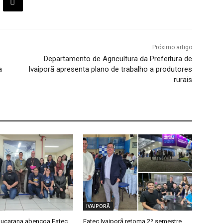
Próximo artigo
Departamento de Agricultura da Prefeitura de
a
Ivaiporã apresenta plano de trabalho a produtores
rurais
IVAIPORÃ
ucarana abençoa Fatec
Fatec Ivaiporã retoma 2º semestre