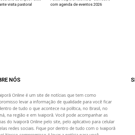
ante visita pastoral
com agenda de eventos 2026
BRE NÓS
S
aiporã Online é um site de notícias que tem como
romisso levar a informação de qualidade para você ficar
dentro de tudo o que acontece na política, no Brasil, no
ná, na região e em Ivaiporã. Você pode acompanhar as
ias do Ivaiporã Online pelo site, pelo aplicativo para celular
elas redes sociais. Fique por dentro de tudo com o Ivaiporã
ne! Nosso compromisso é levar a notícia para você.