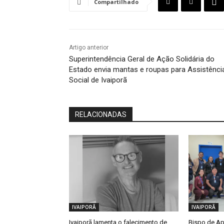
Compartilhado
Artigo anterior
Superintendência Geral de Ação Solidária do
Estado envia mantas e roupas para Assistênci
Social de Ivaiporã
RELACIONADAS
IVAIPORÃ
IVAIPORÃ
Ivaiporã lamenta o falecimento de
Bispo de Ap