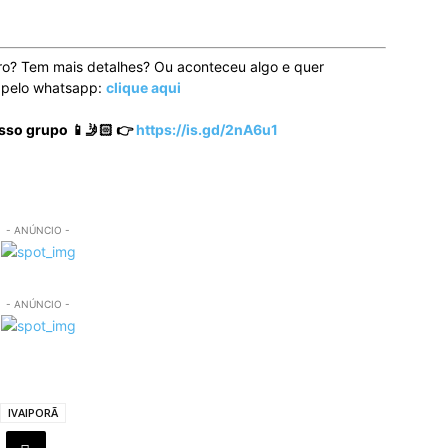
ro? Tem mais detalhes? Ou aconteceu algo e quer
o pelo whatsapp:
clique aqui
sso grupo 📱🤳🏻 👉
https://is.gd/2nA6u1
- ANÚNCIO -
- ANÚNCIO -
IVAIPORÃ