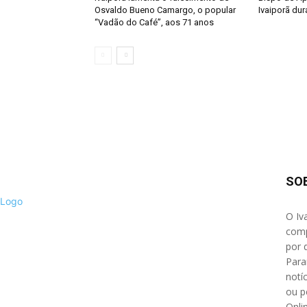
Osvaldo Bueno Camargo, o popular
Ivaiporã dur
“Vadão do Café”, aos 71 anos
SO
O Iv
comp
por 
Para
notíc
ou p
Onli