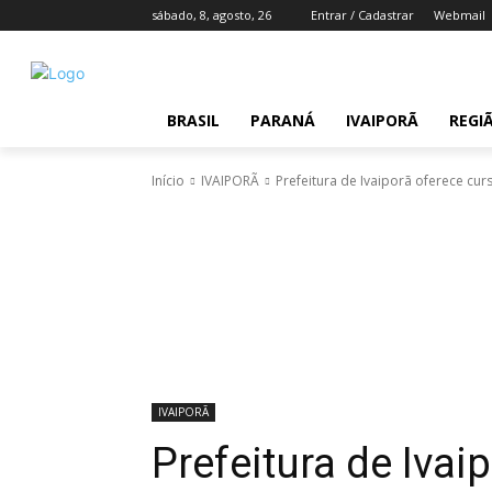
sábado, 8, agosto, 26
Entrar / Cadastrar
Webmail
BRASIL
PARANÁ
IVAIPORÃ
REGI
Início
IVAIPORÃ
Prefeitura de Ivaiporã oferece cur
IVAIPORÃ
Prefeitura de Ivai