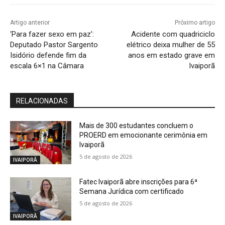
Artigo anterior
Próximo artigo
‘Para fazer sexo em paz’:
Acidente com quadriciclo
Deputado Pastor Sargento
elétrico deixa mulher de 55
Isidório defende fim da
anos em estado grave em
escala 6×1 na Câmara
Ivaiporã
RELACIONADAS
Mais de 300 estudantes concluem o
PROERD em emocionante cerimônia em
Ivaiporã
5 de agosto de 2026
IVAIPORÃ
Fatec Ivaiporã abre inscrições para 6ª
Semana Jurídica com certificado
5 de agosto de 2026
IVAIPORÃ