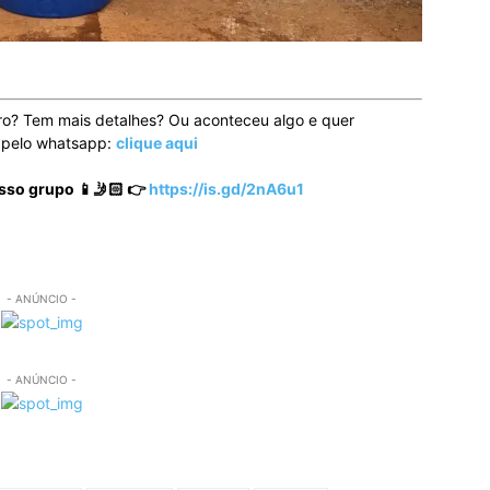
ro? Tem mais detalhes? Ou aconteceu algo e quer
o pelo whatsapp:
clique aqui
sso grupo 📱🤳🏻 👉
https://is.gd/2nA6u1
- ANÚNCIO -
- ANÚNCIO -