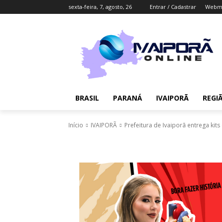
sexta-feira, 7, agosto, 26
Entrar / Cadastrar
Webma
BRASIL
PARANÁ
IVAIPORÃ
REGI
Início
IVAIPORÃ
Prefeitura de Ivaiporã entrega kit