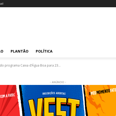
il
ÃO
PLANTÃO
POLÍTICA
s do programa Caixa d’Água Boa para 23...
- ANÚNCIO -