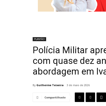
PLANTÃO
Polícia Militar ap
com quase dez an
abordagem em Iva
By
Guilherme Teixeira
3 de maio de 2026
Compartilhado