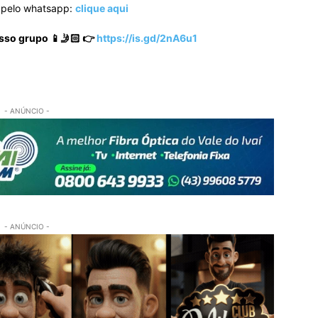
o pelo whatsapp:
clique aqui
sso grupo 📱🤳🏻 👉
https://is.gd/2nA6u1
- ANÚNCIO -
- ANÚNCIO -