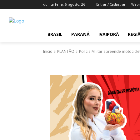
quinta-feira, 6, agosto, 26
Entrar / Cadastrar
Webm
BRASIL
PARANÁ
IVAIPORÃ
REGI
Início
PLANTÃO
Polícia Militar apreende motocic