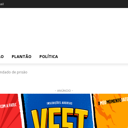
il
ÃO
PLANTÃO
POLÍTICA
mandado de prisão
- ANÚNCIO -