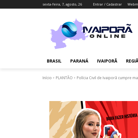
sexta-feira, 7, agosto, 26
Entrar / Cadastrar
Webma
BRASIL
PARANÁ
IVAIPORÃ
REGI
Início
PLANTÃO
Polícia Civil de Ivaiporã cumpre 