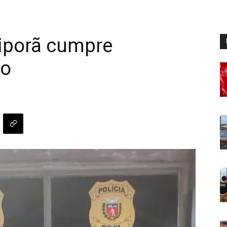
vaiporã cumpre
ão