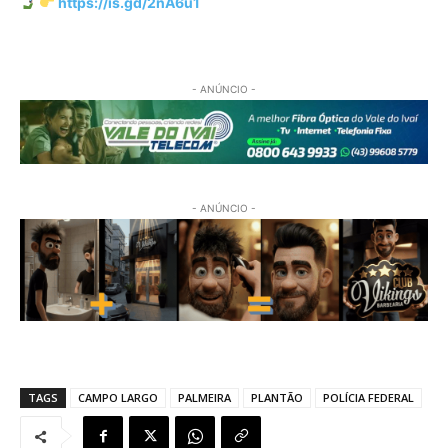
https://is.gd/2nA6u1
- ANÚNCIO -
- ANÚNCIO -
TAGS
CAMPO LARGO
PALMEIRA
PLANTÃO
POLÍCIA FEDERAL