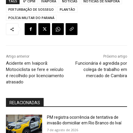
TAGS
6ª CIPM
IVAIPORÃ
NOTÍCIAS
NOTÍCIAS DE IVAIPORÃ
PERTURBAÇÃO DE SOSSEGO
PLANTÃO
POLÍCIA MILITAR DO PARANÁ
Artigo anterior
Próximo artigo
Acidente em Ivaiporã:
Funcionária é agredida por
Motociclista se fere e veículo
colega de trabalho em
é recolhido por licenciamento
mercado de Cambira
atrasado
RELACIONADAS
PM registra ocorrência de tentativa de
invasão domiciliar em Rio Branco do Ivaí
7 de agosto de 2026