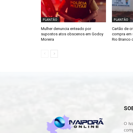
PLANTÃO
PLANTÃO
Mulher denuncia enteado por
Cartão de cr
supostos atos obscenos em Godoy
compra em s
Moreira
Rio Branco d
SO
O Iv
comp