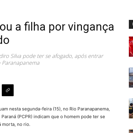
u a filha por vingança
do
iro Silva pode ter se afogado, após entrar
Rio Paranapanema
nuam nesta segunda-feira (15), no Rio Paranapanema,
do Paraná (PCPR) indicam que o homem pode ter se
 morta, no rio.