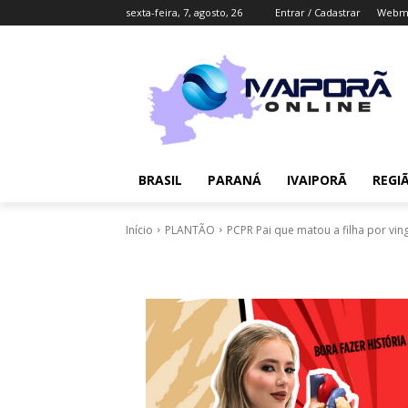
sexta-feira, 7, agosto, 26
Entrar / Cadastrar
Webma
BRASIL
PARANÁ
IVAIPORÃ
REGI
Início
PLANTÃO
PCPR Pai que matou a filha por vi