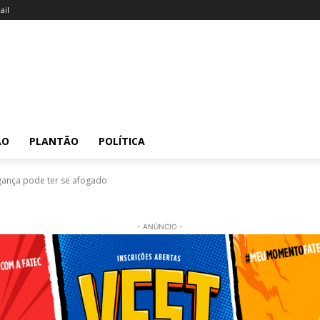
il
ÃO
PLANTÃO
POLÍTICA
ngança pode ter se afogado
- ANÚNCIO -