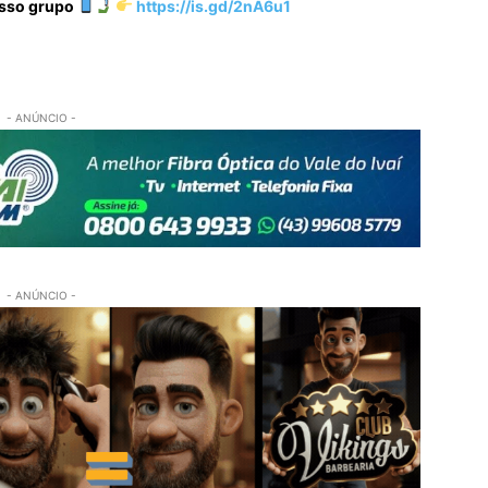
osso grupo
https://is.gd/2nA6u1
- ANÚNCIO -
- ANÚNCIO -