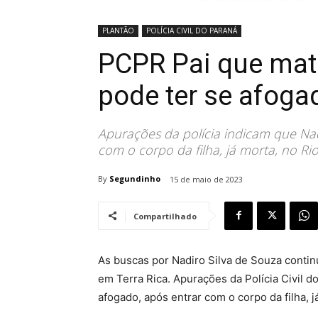
PLANTÃO
POLÍCIA CIVIL DO PARANÁ
PCPR Pai que mato
pode ter se afoga
Apurações da polícia indicam que Nad
com o corpo da filha, já morta, no 
By
Segundinho
15 de maio de 2023
Compartilhado
As buscas por Nadiro Silva de Souza conti
em Terra Rica. Apurações da Polícia Civil 
afogado, após entrar com o corpo da filha, já