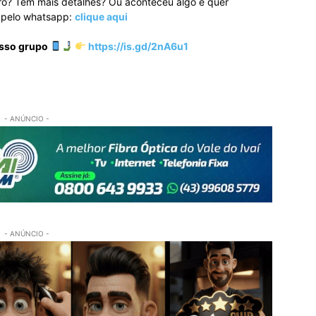
ro? Tem mais detalhes? Ou aconteceu algo e quer
o pelo whatsapp:
clique aqui
osso grupo
https://is.gd/2nA6u1
- ANÚNCIO -
- ANÚNCIO -