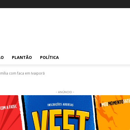
ÃO
PLANTÃO
POLÍTICA
amília com faca em Ivaiporã
- ANÚNCIO -