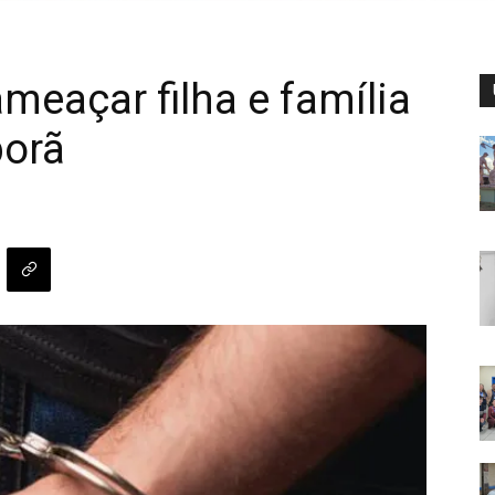
meaçar filha e família
porã