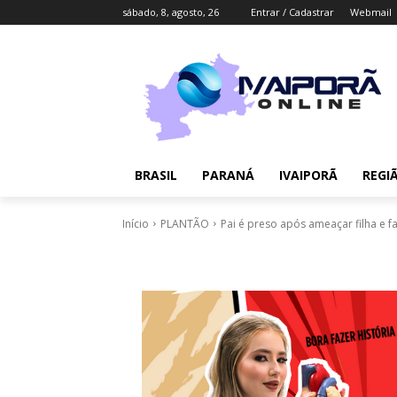
sábado, 8, agosto, 26
Entrar / Cadastrar
Webmail
BRASIL
PARANÁ
IVAIPORÃ
REGI
Início
PLANTÃO
Pai é preso após ameaçar filha e f