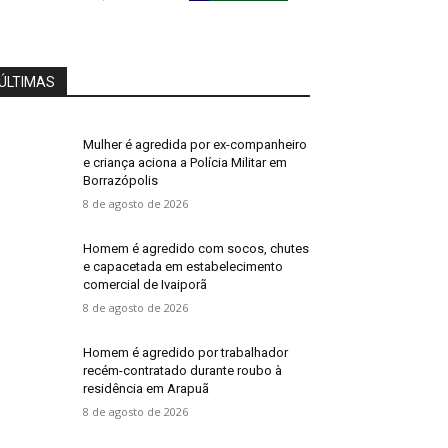
ÚLTIMAS
Mulher é agredida por ex-companheiro
e criança aciona a Polícia Militar em
Borrazópolis
8 de agosto de 2026
Homem é agredido com socos, chutes
e capacetada em estabelecimento
comercial de Ivaiporã
8 de agosto de 2026
Homem é agredido por trabalhador
recém-contratado durante roubo à
residência em Arapuã
8 de agosto de 2026