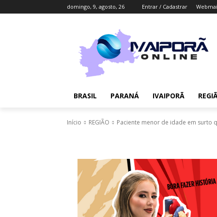
domingo, 9, agosto, 26
Entrar / Cadastrar
Webmai
BRASIL
PARANÁ
IVAIPORÃ
REGI
Início
REGIÃO
Paciente menor de idade em surto qu