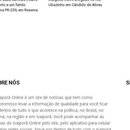
rto e um ferido
Ubazinho em Cândido de Abreu
na PR-239, em Reserva
BRE NÓS
S
aiporã Online é um site de notícias que tem como
romisso levar a informação de qualidade para você ficar
dentro de tudo o que acontece na política, no Brasil, no
ná, na região e em Ivaiporã. Você pode acompanhar as
ias do Ivaiporã Online pelo site, pelo aplicativo para celular
elas redes sociais. Fique por dentro de tudo com o Ivaiporã