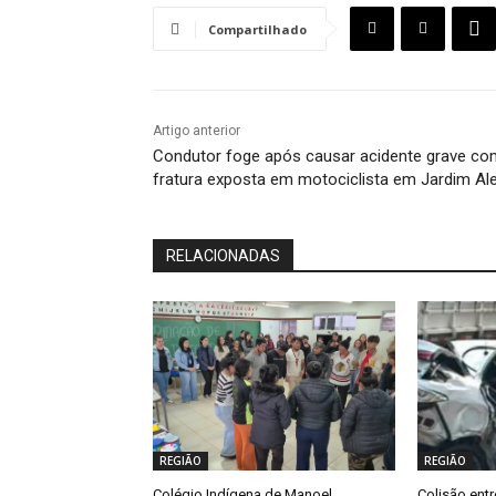
Compartilhado
Artigo anterior
Condutor foge após causar acidente grave co
fratura exposta em motociclista em Jardim Al
RELACIONADAS
REGIÃO
REGIÃO
Colégio Indígena de Manoel
Colisão entr