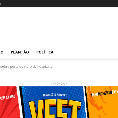
l
ÃO
PLANTÃO
POLÍTICA
ebra porta de vidro de hospital...
- ANÚNCIO -