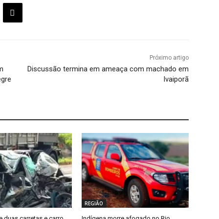
Próximo artigo
m
Discussão termina em ameaça com machado em
egre
Ivaiporã
REGIÃO
e duas carretas e carro
Indígena morre afogado no Rio