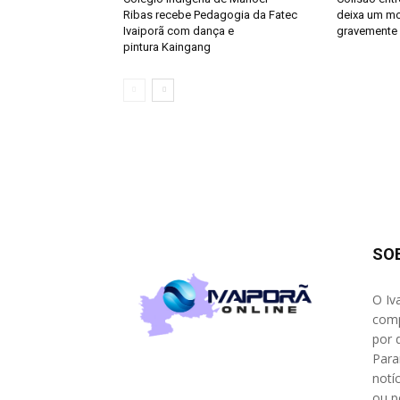
Ribas recebe Pedagogia da Fatec
deixa um mo
Ivaiporã com dança e
gravemente 
pintura Kaingang
SO
O Iv
comp
por 
Para
notíc
ou p