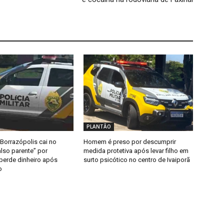
PLANTÃO
Borrazópolis cai no
Homem é preso por descumprir
lso parente” por
medida protetiva após levar filho em
 perde dinheiro após
surto psicótico no centro de Ivaiporã
o