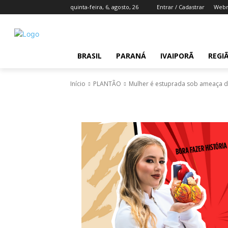
quinta-feira, 6, agosto, 26
Entrar / Cadastrar
Webm
BRASIL
PARANÁ
IVAIPORÃ
REGI
Início
PLANTÃO
Mulher é estuprada sob ameaça de