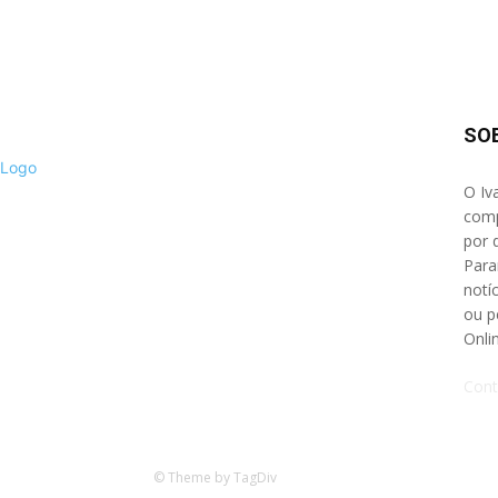
SO
O Iv
comp
por 
Para
notíc
ou p
Onli
Cont
© Theme by TagDiv