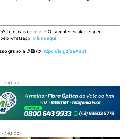
ro? Tem mais detalhes? Ou aconteceu algo e quer
o pelo whatsapp:
clique aqui
sso grupo 📱🤳🏻 👉
https://is.gd/2nA6u1
- ANÚNCIO -
- ANÚNCIO -