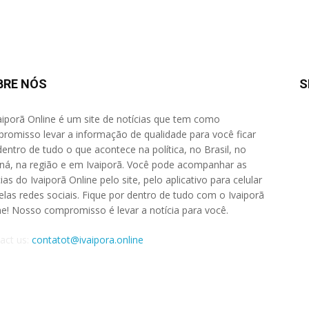
BRE NÓS
S
aiporã Online é um site de notícias que tem como
romisso levar a informação de qualidade para você ficar
dentro de tudo o que acontece na política, no Brasil, no
ná, na região e em Ivaiporã. Você pode acompanhar as
ias do Ivaiporã Online pelo site, pelo aplicativo para celular
elas redes sociais. Fique por dentro de tudo com o Ivaiporã
ne! Nosso compromisso é levar a notícia para você.
act us:
contatot@ivaipora.online