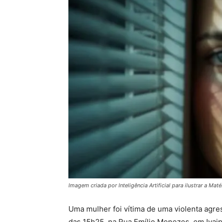
Imagem criada por Inteligência Artificial para ilustrar a Maté
Uma mulher foi vítima de uma violenta agres
das 15h25, na Rua Emílio Menezes, em Ivaipo