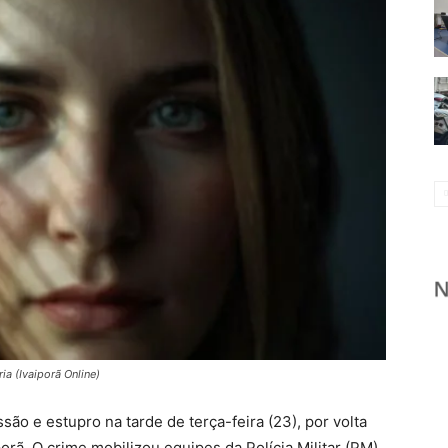
ria (Ivaiporã Online)
são e estupro na tarde de terça-feira (23), por volta
rã. O crime mobilizou equipes da Polícia Militar (PM).