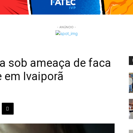
- ANÚNCIO -
da sob ameaça de faca
e em Ivaiporã