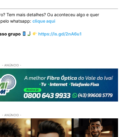
ro? Tem mais detalhes? Ou aconteceu algo e quer
o pelo whatsapp:
clique aqui
osso grupo
https://is.gd/2nA6u1
- ANÚNCIO -
- ANÚNCIO -