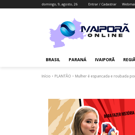
domingo, 9, agosto, 26
Entrar / Cadastrar
Webmai
BRASIL
PARANÁ
IVAIPORÃ
REGI
Início
PLANTÃO
Mulher é espancada e roubada por