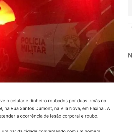
e o celular e dinheiro roubados por duas irmãs na
59, na Rua Santos Dumont, na Vila Nova, em Faxinal. A
 atender a ocorrência de lesão corporal e roubo.
a em um bar da cidade conversando com um homem.