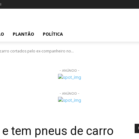
l
ÃO
PLANTÃO
POLÍTICA
carro cortados pelo ex-companheiro no...
- ANÚNCIO -
- ANÚNCIO -
 e tem pneus de carro