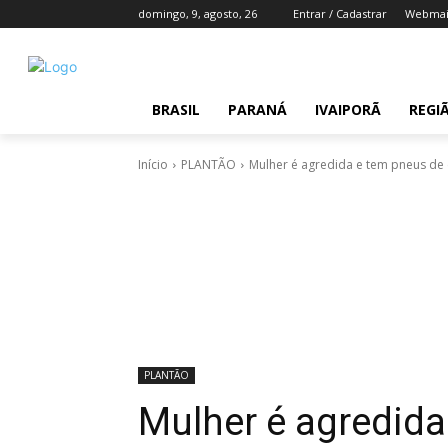
domingo, 9, agosto, 26
Entrar / Cadastrar
Webmai
BRASIL
PARANÁ
IVAIPORÃ
REGI
Início
PLANTÃO
Mulher é agredida e tem pneus de 
PLANTÃO
Mulher é agredida