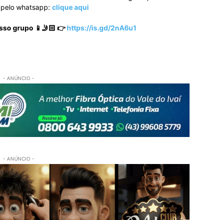
o pelo whatsapp:
clique aqui
sso grupo 📱🤳🏻 👉
https://is.gd/2nA6u1
- ANÚNCIO -
- ANÚNCIO -