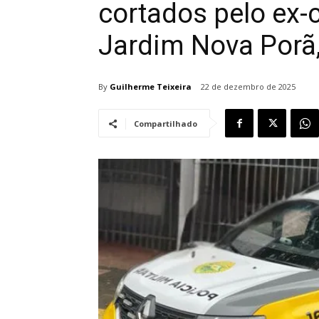
cortados pelo ex
Jardim Nova Porã,
By
Guilherme Teixeira
22 de dezembro de 2025
Compartilhado