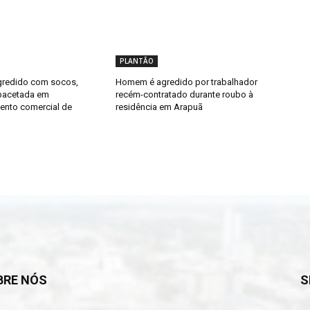
PLANTÃO
redido com socos,
Homem é agredido por trabalhador
pacetada em
recém-contratado durante roubo à
ento comercial de
residência em Arapuã
BRE NÓS
S