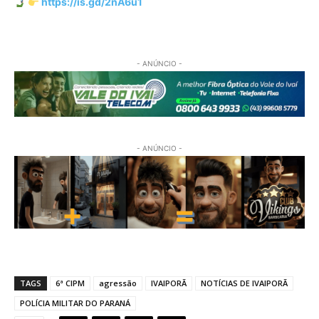
https://is.gd/2nA6u1
- ANÚNCIO -
- ANÚNCIO -
TAGS
6ª CIPM
agressão
IVAIPORÃ
NOTÍCIAS DE IVAIPORÃ
POLÍCIA MILITAR DO PARANÁ