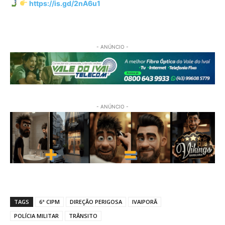
https://is.gd/2nA6u1
- ANÚNCIO -
- ANÚNCIO -
TAGS
6ª CIPM
DIREÇÃO PERIGOSA
IVAIPORÃ
POLÍCIA MILITAR
TRÂNSITO