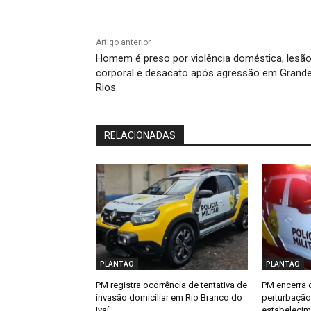
Artigo anterior
Homem é preso por violência doméstica, lesã
corporal e desacato após agressão em Grand
Rios
RELACIONADAS
PLANTÃO
PLANTÃO
PM registra ocorrência de tentativa de
PM encerra 
invasão domiciliar em Rio Branco do
perturbaçã
Ivaí
estabelecim