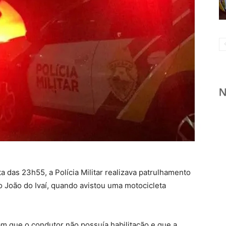
lta das 23h55, a Polícia Militar realizava patrulhamento
o João do Ivaí, quando avistou uma motocicleta
ram que o condutor não possuía habilitação e que a