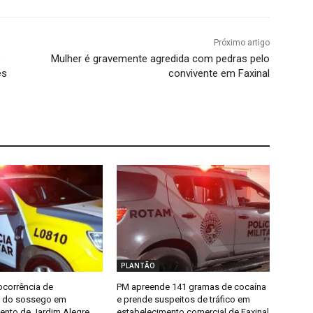
Próximo artigo
o
Mulher é gravemente agredida com pedras pelo
es
convivente em Faxinal
PLANTÃO
ocorrência de
PM apreende 141 gramas de cocaína
o do sossego em
e prende suspeitos de tráfico em
ento de Jardim Alegre
estabelecimento comercial de Faxinal