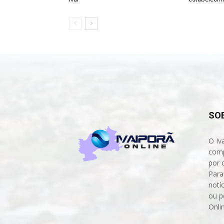
SO
O Iv
comp
por 
Para
notíc
ou p
Onli