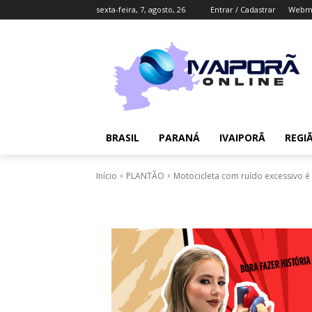
sexta-feira, 7, agosto, 26
Entrar / Cadastrar
Webma
BRASIL
PARANÁ
IVAIPORÃ
REGI
Início
PLANTÃO
Motocicleta com ruído excessivo é