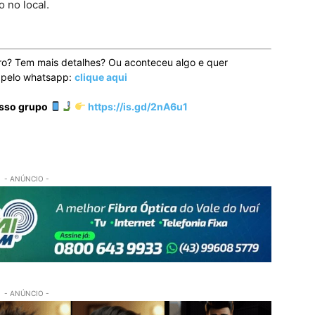
 no local.
ro? Tem mais detalhes? Ou aconteceu algo e quer
o pelo whatsapp:
clique aqui
osso grupo
https://is.gd/2nA6u1
- ANÚNCIO -
- ANÚNCIO -