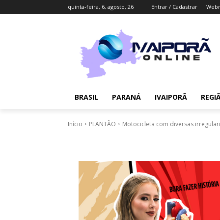
quinta-feira, 6, agosto, 26
Entrar / Cadastrar
Webm
BRASIL
PARANÁ
IVAIPORÃ
REGI
Início
PLANTÃO
Motocicleta com diversas irregular