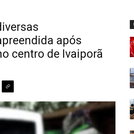
diversas
 apreendida após
no centro de Ivaiporã