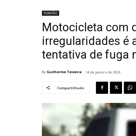
PLANTÃO
Motocicleta com 
irregularidades é
tentativa de fuga 
By
Guilherme Teixeira
14 de janeiro de 2026
Compartilhado