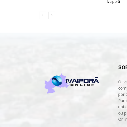
Ivaiporã
SO
O Iv
comp
por 
Para
notíc
ou p
Onli