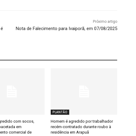
Próximo artigo
 é
Nota de Falecimento para Ivaiporã, em 07/08/2025
PLANTÃO
redido com socos,
Homem é agredido por trabalhador
pacetada em
recém-contratado durante roubo à
ento comercial de
residência em Arapuã