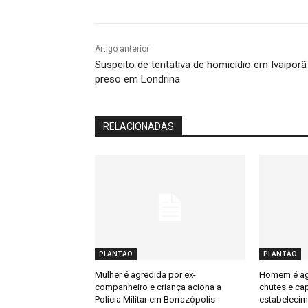
Artigo anterior
Suspeito de tentativa de homicídio em Ivaiporã
preso em Londrina
RELACIONADAS
PLANTÃO
PLANTÃO
Mulher é agredida por ex-
Homem é ag
companheiro e criança aciona a
chutes e ca
Polícia Militar em Borrazópolis
estabelecim