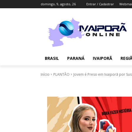
domingo, 9, agosto, 26
Entrar / Cadastrar
Webmai
BRASIL
PARANÁ
IVAIPORÃ
REGI
Início
PLANTÃO
Jovem é Preso em Ivaiporã por Susp