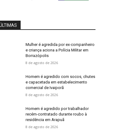
ÚLTIMAS
Mulher é agredida por ex-companheiro
e criança aciona a Polícia Militar em
Borrazópolis
8 de agosto de 2026
Homem é agredido com socos, chutes
e capacetada em estabelecimento
comercial de Ivaiporã
8 de agosto de 2026
Homem é agredido por trabalhador
recém-contratado durante roubo à
residência em Arapuã
8 de agosto de 2026