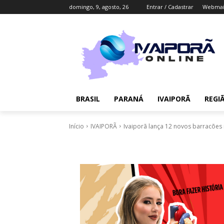
domingo, 9, agosto, 26
Entrar / Cadastrar
Webmai
BRASIL
PARANÁ
IVAIPORÃ
REGI
Início
IVAIPORÃ
Ivaiporã lança 12 novos barracões i