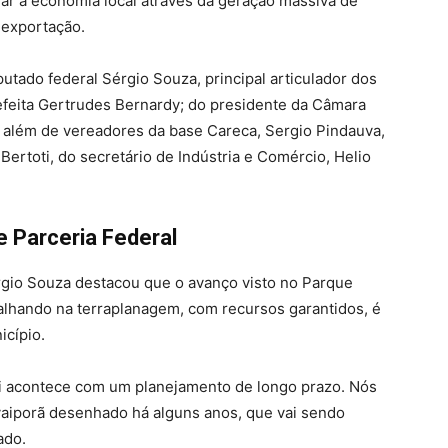
 a economia local através da geração massiva de
 exportação.
tado federal Sérgio Souza, principal articulador dos
refeita Gertrudes Bernardy; do presidente da Câmara
); além de vereadores da base Careca, Sergio Pindauva,
 Bertoti, do secretário de Indústria e Comércio, Helio
 Parceria Federal
rgio Souza destacou que o avanço visto no Parque
balhando na terraplanagem, com recursos garantidos, é
icípio.
qui acontece com um planejamento de longo prazo. Nós
aiporã desenhado há alguns anos, que vai sendo
ado.