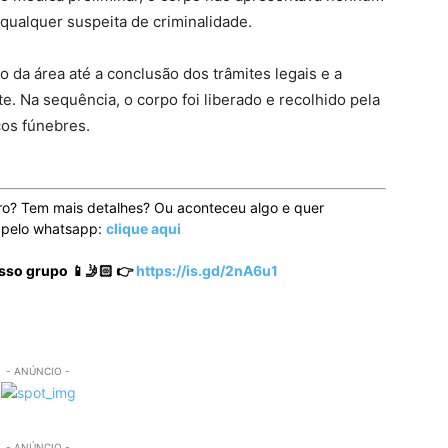
 qualquer suspeita de criminalidade.
to da área até a conclusão dos trâmites legais e a
 Na sequência, o corpo foi liberado e recolhido pela
ços fúnebres.
ro? Tem mais detalhes? Ou aconteceu algo e quer
o pelo whatsapp:
clique aqui
sso grupo 📱🤳🏻 👉
https://is.gd/2nA6u1
- ANÚNCIO -
- ANÚNCIO -