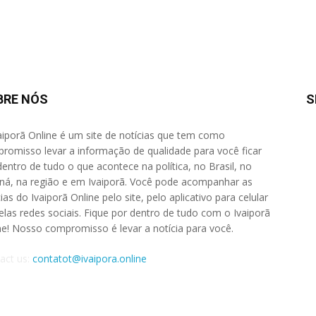
BRE NÓS
S
aiporã Online é um site de notícias que tem como
romisso levar a informação de qualidade para você ficar
dentro de tudo o que acontece na política, no Brasil, no
ná, na região e em Ivaiporã. Você pode acompanhar as
ias do Ivaiporã Online pelo site, pelo aplicativo para celular
elas redes sociais. Fique por dentro de tudo com o Ivaiporã
ne! Nosso compromisso é levar a notícia para você.
act us:
contatot@ivaipora.online