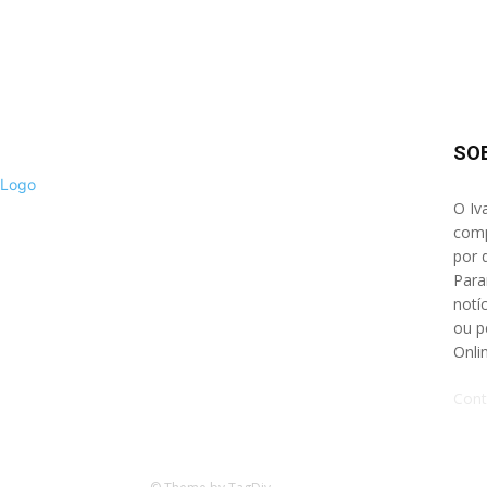
SO
O Iv
comp
por 
Para
notíc
ou p
Onli
Cont