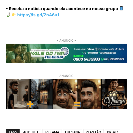
- Receba a notícia quando ela acontece no nosso grupo
https://is.gd/2nA6u1
- ANÚNCIO -
- ANÚNCIO -
TAGS
ACIDENTE
IRETAMA
LUIZIANA
PLANTÃO
PR-487