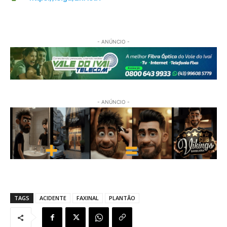
- ANÚNCIO -
- ANÚNCIO -
TAGS
ACIDENTE
FAXINAL
PLANTÃO