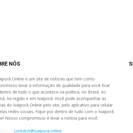
BRE NÓS
S
aiporã Online é um site de notícias que tem como
romisso levar a informação de qualidade para você ficar
dentro de tudo o que acontece na política, no Brasil, no
ná, na região e em Ivaiporã. Você pode acompanhar as
ias do Ivaiporã Online pelo site, pelo aplicativo para celular
elas redes sociais. Fique por dentro de tudo com o Ivaiporã
ne! Nosso compromisso é levar a notícia para você.
act us:
contatot@ivaipora.online