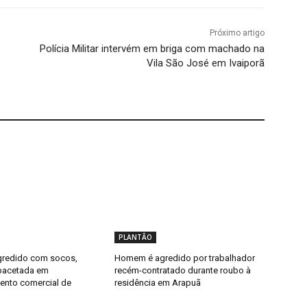
Próximo artigo
Polícia Militar intervém em briga com machado na
Vila São José em Ivaiporã
PLANTÃO
redido com socos,
Homem é agredido por trabalhador
pacetada em
recém-contratado durante roubo à
ento comercial de
residência em Arapuã