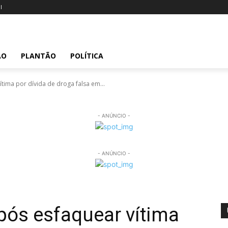
l
ÃO
PLANTÃO
POLÍTICA
ima por dívida de droga falsa em...
- ANÚNCIO -
- ANÚNCIO -
ós esfaquear vítima