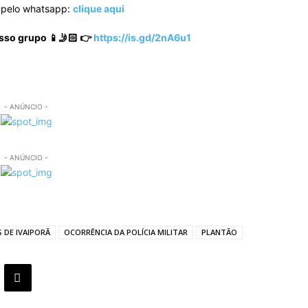
o pelo whatsapp:
clique aqui
sso grupo 📱🤳🏻 👉
https://is.gd/2nA6u1
- ANÚNCIO -
- ANÚNCIO -
 DE IVAIPORÃ
OCORRÊNCIA DA POLÍCIA MILITAR
PLANTÃO