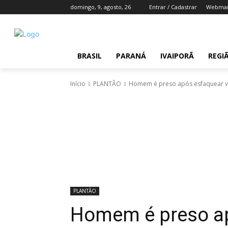
domingo, 9, agosto, 26
Entrar / Cadastrar
Webmai
BRASIL
PARANÁ
IVAIPORÃ
REGI
Início
PLANTÃO
Homem é preso após esfaquear vít
PLANTÃO
Homem é preso ap