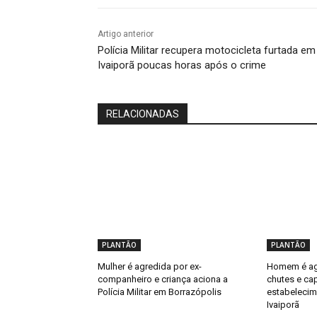
Artigo anterior
Polícia Militar recupera motocicleta furtada em
Ivaiporã poucas horas após o crime
RELACIONADAS
PLANTÃO
PLANTÃO
Mulher é agredida por ex-
Homem é ag
companheiro e criança aciona a
chutes e ca
Polícia Militar em Borrazópolis
estabelecim
Ivaiporã