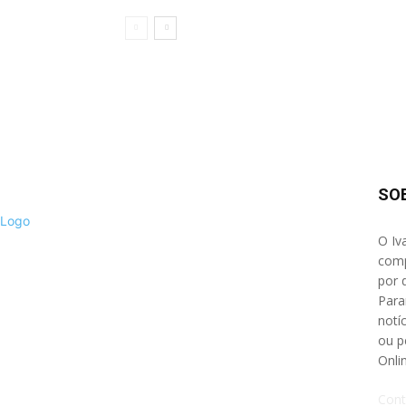
SO
O Iv
comp
por 
Para
notíc
ou p
Onli
Cont