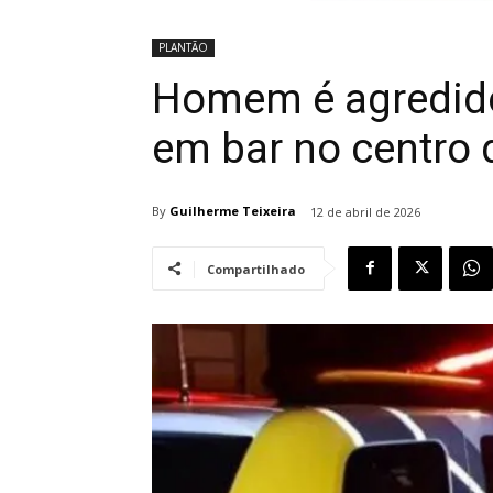
PLANTÃO
Homem é agredido
em bar no centro 
By
Guilherme Teixeira
12 de abril de 2026
Compartilhado