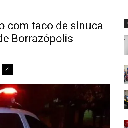
 com taco de sinuca
de Borrazópolis