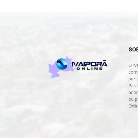
SO
O Iv
comp
por 
Para
notíc
ou p
Onli
Cont