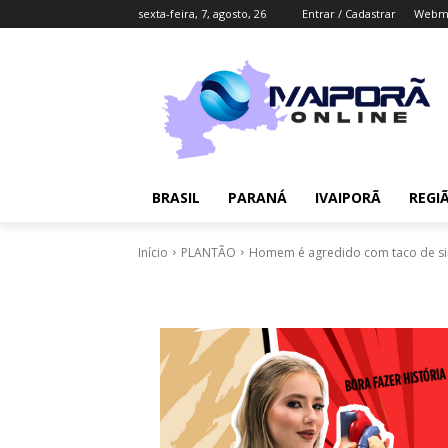
sexta-feira, 7, agosto, 26
Entrar / Cadastrar
Webma
BRASIL
PARANÁ
IVAIPORÃ
REGI
Início
PLANTÃO
Homem é agredido com taco de sin