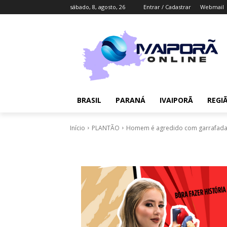
sábado, 8, agosto, 26
Entrar / Cadastrar
Webmail
BRASIL
PARANÁ
IVAIPORÃ
REGI
Início
PLANTÃO
Homem é agredido com garrafada n