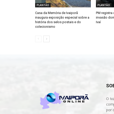
PLANTÃO
PLANTÃO
Casa da Memória de Ivaiporã
PM registra 
inaugura exposição especial sobre a
invasão dom
história dos selos postais e do
Ivaí
colecionismo
SO
O Iv
comp
por 