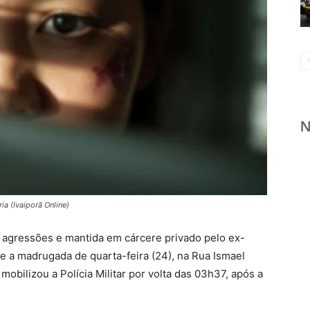
ria (Ivaiporã Online)
 agressões e mantida em cárcere privado pelo ex-
) e a madrugada de quarta-feira (24), na Rua Ismael
 mobilizou a Polícia Militar por volta das 03h37, após a