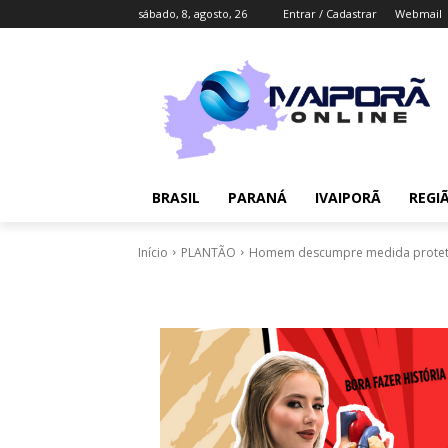
sábado, 8, agosto, 26
Entrar / Cadastrar
Webmail
BRASIL
PARANÁ
IVAIPORÃ
REGI
Início
PLANTÃO
Homem descumpre medida protetiva