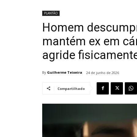
PLANTÃO
Homem descumpre
mantém ex em cár
agride fisicament
By
Guilherme Teixeira
24 de junho de 2026
Compartilhado