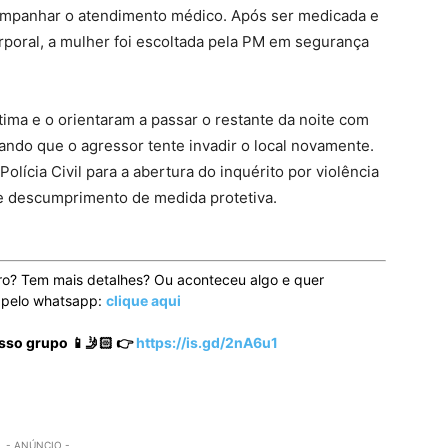
acompanhar o atendimento médico. Após ser medicada e
rporal, a mulher foi escoltada pela PM em segurança
tima e o orientaram a passar o restante da noite com
tando que o agressor tente invadir o local novamente.
lícia Civil para a abertura do inquérito por violência
 e descumprimento de medida protetiva.
ro? Tem mais detalhes? Ou aconteceu algo e quer
o pelo whatsapp:
clique aqui
sso grupo 📱🤳🏻 👉
https://is.gd/2nA6u1
- ANÚNCIO -