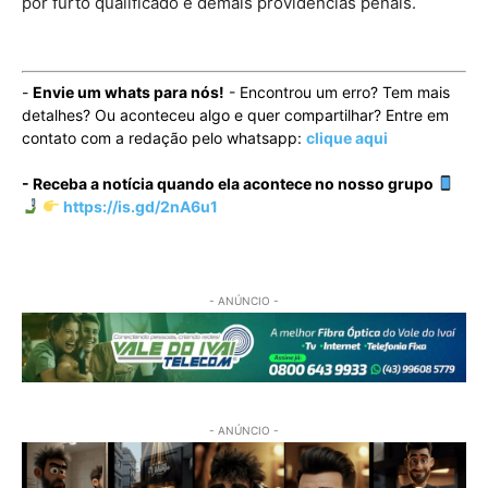
por furto qualificado e demais providências penais.
-
Envie um whats para nós!
- Encontrou um erro? Tem mais
detalhes? Ou aconteceu algo e quer compartilhar? Entre em
contato com a redação pelo whatsapp:
clique aqui
- Receba a notícia quando ela acontece no nosso grupo
https://is.gd/2nA6u1
- ANÚNCIO -
- ANÚNCIO -