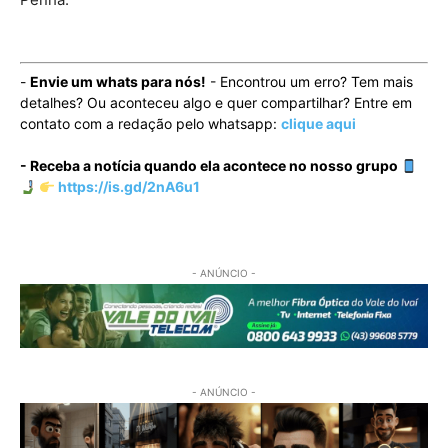
-
Envie um whats para nós!
- Encontrou um erro? Tem mais
detalhes? Ou aconteceu algo e quer compartilhar? Entre em
contato com a redação pelo whatsapp:
clique aqui
- Receba a notícia quando ela acontece no nosso grupo
https://is.gd/2nA6u1
- ANÚNCIO -
- ANÚNCIO -