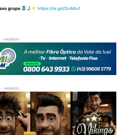
osso grupo
https://is.gd/2nA6u1
- ANÚNCIO -
- ANÚNCIO -