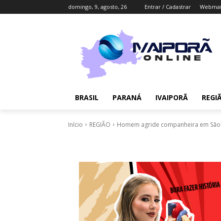
domingo, 9, agosto, 26
Entrar / Cadastrar
Webmai
BRASIL
PARANÁ
IVAIPORÃ
REGI
Início
REGIÃO
Homem agride companheira em São Jo