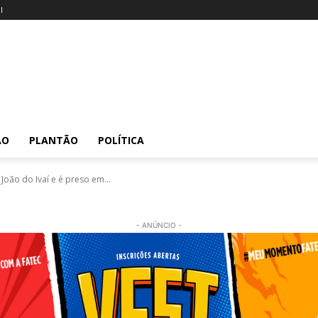
l
ÃO
PLANTÃO
POLÍTICA
ão do Ivaí e é preso em...
- ANÚNCIO -