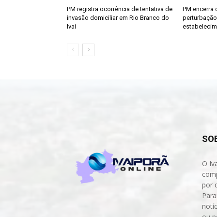
PM registra ocorrência de tentativa de
PM encerra 
invasão domiciliar em Rio Branco do
perturbaçã
Ivaí
estabelecim
SO
O Iv
comp
por 
Para
notíc
ou p