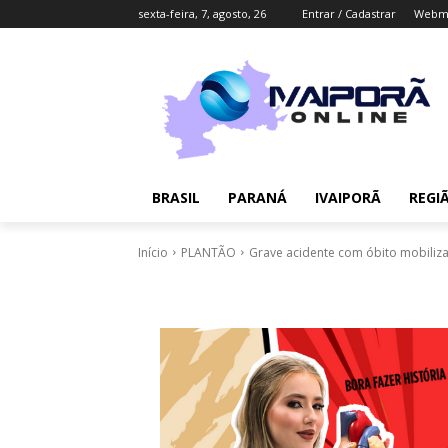
sexta-feira, 7, agosto, 26
Entrar / Cadastrar
Webma
BRASIL
PARANÁ
IVAIPORÃ
REGI
Início
PLANTÃO
Grave acidente com óbito mobiliza