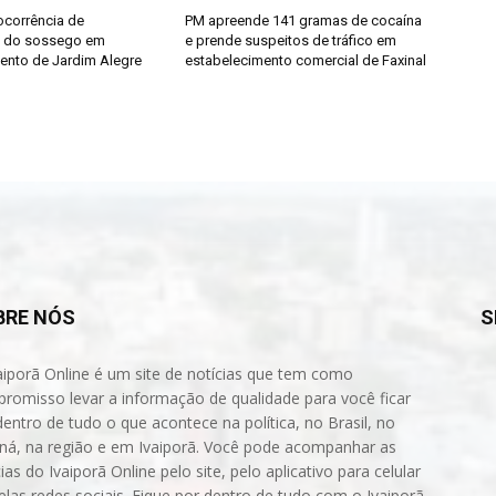
ocorrência de
PM apreende 141 gramas de cocaína
o do sossego em
e prende suspeitos de tráfico em
ento de Jardim Alegre
estabelecimento comercial de Faxinal
BRE NÓS
S
aiporã Online é um site de notícias que tem como
romisso levar a informação de qualidade para você ficar
dentro de tudo o que acontece na política, no Brasil, no
ná, na região e em Ivaiporã. Você pode acompanhar as
ias do Ivaiporã Online pelo site, pelo aplicativo para celular
elas redes sociais. Fique por dentro de tudo com o Ivaiporã