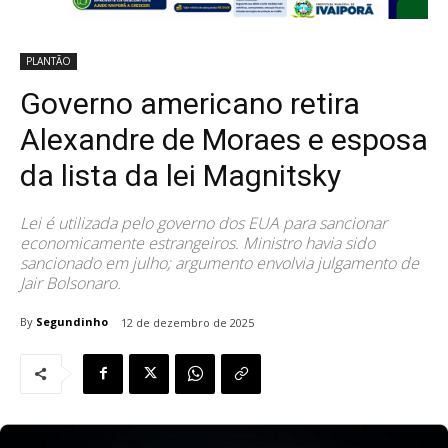
PLANTÃO
Governo americano retira
Alexandre de Moraes e esposa
da lista da lei Magnitsky
Lei é utilizada pelo governo dos EUA para sancionar
economicamente estrangeiros. Ministro havia sido
sancionado em julho; argumento envolvia julgamento de
Jair Bolsonaro.
By
Segundinho
12 de dezembro de 2025