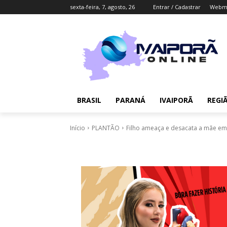
sexta-feira, 7, agosto, 26
Entrar / Cadastrar
Webma
BRASIL
PARANÁ
IVAIPORÃ
REGI
Início
PLANTÃO
Filho ameaça e desacata a mãe em