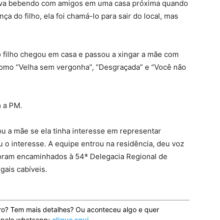
estava bebendo com amigos em uma casa próxima quando
 do filho, ela foi chamá-lo para sair do local, mas
o filho chegou em casa e passou a xingar a mãe com
 como “Velha sem vergonha”, “Desgraçada” e “Você não
m a PM.
nou a mãe se ela tinha interesse em representar
ou o interesse. A equipe entrou na residência, deu voz
 foram encaminhados à 54ª Delegacia Regional de
gais cabíveis.
ro? Tem mais detalhes? Ou aconteceu algo e quer
o pelo whatsapp:
clique aqui