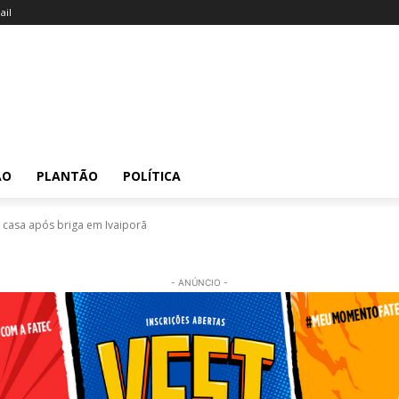
il
ÃO
PLANTÃO
POLÍTICA
 casa após briga em Ivaiporã
- ANÚNCIO -