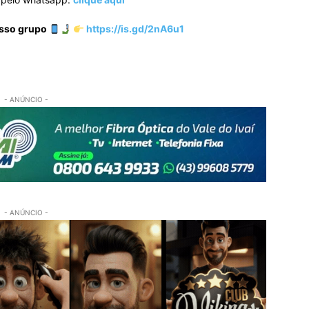
osso grupo
https://is.gd/2nA6u1
- ANÚNCIO -
- ANÚNCIO -