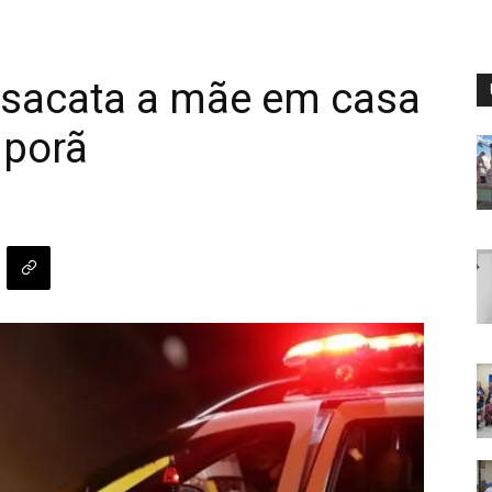
esacata a mãe em casa
iporã