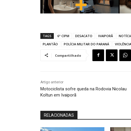
TAGS
6ª CIPM
DESACATO
IVAIPORÃ
NOTÍCI
PLANTÃO
POLÍCIA MILITAR DO PARANÁ
VIOLÊNCIA
Compartilhado
Artigo anterior
Motociclista sofre queda na Rodovia Nicolau
Koltun em Ivaiporã
RELACIONADAS