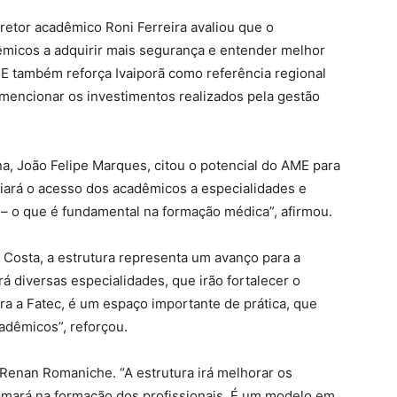
iretor acadêmico Roni Ferreira avaliou que o
êmicos a adquirir mais segurança e entender melhor
ME também reforça Ivaiporã como referência regional
o mencionar os investimentos realizados pela gestão
a, João Felipe Marques, citou o potencial do AME para
iará o acesso dos acadêmicos a especialidades e
– o que é fundamental na formação médica”, afirmou.
io Costa, a estrutura representa um avanço para a
á diversas especialidades, que irão fortalecer o
ra a Fatec, é um espaço importante de prática, que
adêmicos”, reforçou.
Renan Romaniche. “A estrutura irá melhorar os
somará na formação dos profissionais. É um modelo em