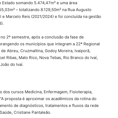
 ao Estado somando 5.474,47m² e uma área
5,03m² – totalizando 8.129,50m² na Rua Augusto
il e Marcelo Reis (2021/2024) e foi concluída na gestão
).
s no 2º semestre, após a conclusão da fase de
abrangendo os municípios que integram a 22ª Regional
 de Abreu, Cruzmaltina, Godoy Moreira, Ivaiporã,
oel Ribas, Mato Rico, Nova Tebas, Rio Branco do Ivaí,
João do Ivaí.
o dos cursos Medicina, Enfermagem, Fisioterapia,
 “A proposta é aproximar os acadêmicos da rotina do
ento de diagnósticos, tratamentos e fluxos da rede
 Saúde, Cristiane Pantaleão.