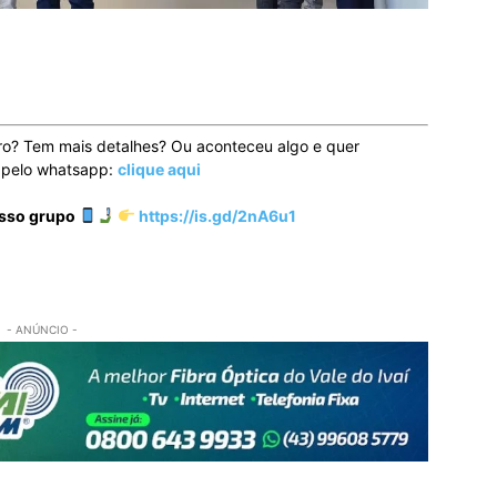
ro? Tem mais detalhes? Ou aconteceu algo e quer
o pelo whatsapp:
clique aqui
osso grupo
https://is.gd/2nA6u1
- ANÚNCIO -