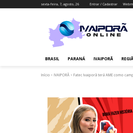
sexta-feira, 7, agosto, 26
Entrar / Cadastrar
Webma
BRASIL
PARANÁ
IVAIPORÃ
REGI
Início
IVAIPORÃ
Fatec Ivaiporã terá AME como camp