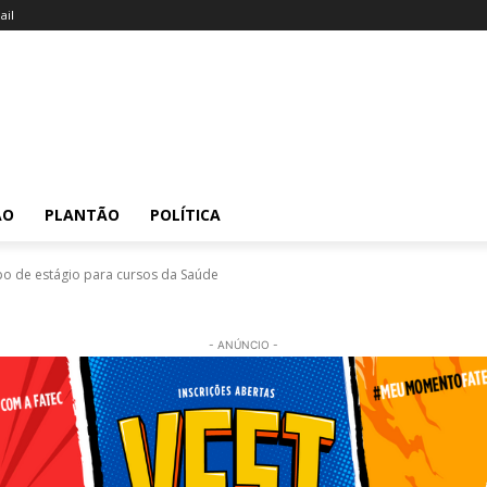
il
ÃO
PLANTÃO
POLÍTICA
o de estágio para cursos da Saúde
- ANÚNCIO -