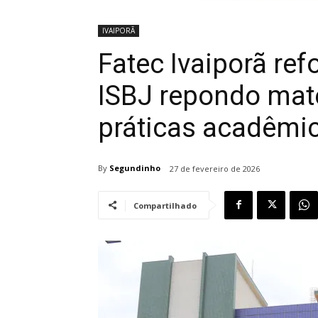
IVAIPORÃ
Fatec Ivaiporã re
ISBJ repondo mate
práticas acadêmi
By
Segundinho
27 de fevereiro de 2026
Compartilhado