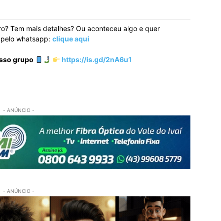
ro? Tem mais detalhes? Ou aconteceu algo e quer
o pelo whatsapp:
clique aqui
osso grupo
https://is.gd/2nA6u1
- ANÚNCIO -
- ANÚNCIO -