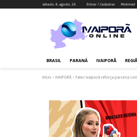
sábado, 8, agosto, 26
Entrar / Cadastrar
Webmail
BRASIL
PARANÁ
IVAIPORÃ
REGI
Início
IVAIPORÃ
Fatec Ivaiporã reforça parceria com