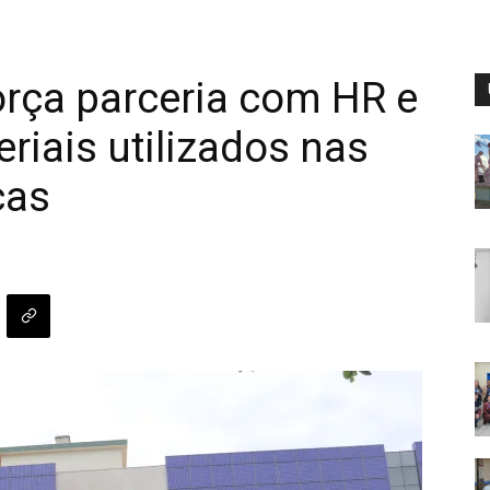
força parceria com HR e
riais utilizados nas
cas