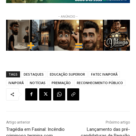
- ANÚNCIO -
TAGS
DESTAQUES
EDUCAÇÃO SUPERIOR
FATEC IVAIPORÃ
IVAIPORÃ
NOTÍCIAS
PREMIAÇÃO
RECONHECIMENTO PÚBLICO
Artigo anterior
Próximo artigo
Tragédia em Faxinal: Incêndio
Lançamento das pré-
criminoso termina com
candidaturas de Requião