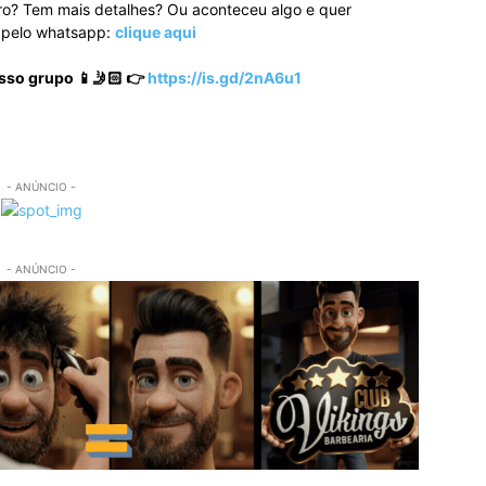
ro? Tem mais detalhes? Ou aconteceu algo e quer
o pelo whatsapp:
clique aqui
sso grupo 📱🤳🏻 👉
https://is.gd/2nA6u1
- ANÚNCIO -
- ANÚNCIO -