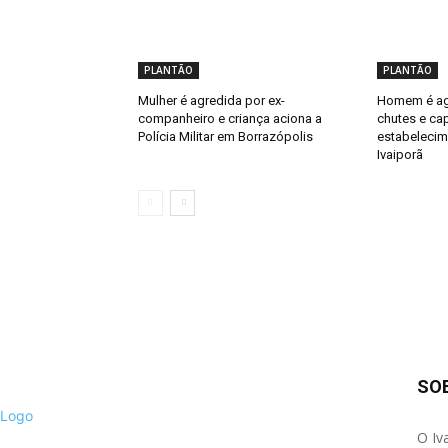
PLANTÃO
PLANTÃO
Mulher é agredida por ex-
Homem é ag
companheiro e criança aciona a
chutes e ca
Polícia Militar em Borrazópolis
estabelecim
Ivaiporã
SO
O Iv