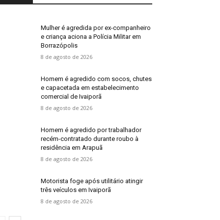
Mulher é agredida por ex-companheiro
e criança aciona a Polícia Militar em
Borrazópolis
8 de agosto de 2026
Homem é agredido com socos, chutes
e capacetada em estabelecimento
comercial de Ivaiporã
8 de agosto de 2026
Homem é agredido por trabalhador
recém-contratado durante roubo à
residência em Arapuã
8 de agosto de 2026
Motorista foge após utilitário atingir
três veículos em Ivaiporã
8 de agosto de 2026