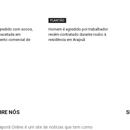
PLANTÃO
redido com socos,
Homem é agredido por trabalhador
pacetada em
recém-contratado durante roubo à
ento comercial de
residência em Arapuã
BRE NÓS
S
aiporã Online é um site de notícias que tem como