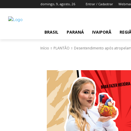
domingo, 9, agosto, 26
Entrar / Cadastrar
Webmai
BRASIL
PARANÁ
IVAIPORÃ
REGI
Início
PLANTÃO
Desentendimento após atropelamen