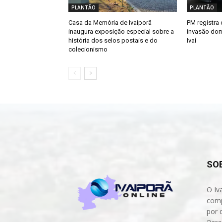
PLANTÃO
PLANTÃO
Casa da Memória de Ivaiporã
PM registra 
inaugura exposição especial sobre a
invasão dom
história dos selos postais e do
Ivaí
colecionismo
SO
O Iv
comp
por 